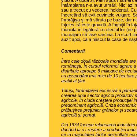
viteză. A doua zi, i-am spus mamei că
Întâmplarea n-a avut urmări. Nici azi 
sau a trecut cu vederea incidentul. C
încercând să evit cuvintele vulgare. S
îmbrăţişa şi mă săruta pe buze, dar nu 
înţeles că este gravidă. A înghiţit în 
îndoiala în legătură cu efectul lor (de 
încurajam să lase sarcina. La scurt ti
auzit apoi, că a născut la casa de naşt
Comentarii
Între cele două războaie mondiale are
româneşti. În cursul reformei agrare 
distribuie aproape 6 milioane de hectar
cu gospodării mai mici de 10 hectare 
arabil al ţării.
Totuşi, fărămiţarea excesivă a pământul
crearea unui sector agricol productiv 
agricole. În ciuda creşterii producţiei
predominant agricolă. Criza economic
prăbuşirea preţurilor grânelor şi secar
agricolă şi şomaj.
Din 1934 începe relansarea industriei 
ducând la o creştere a producţiei indus
ce în majoritatea ţărilor dezvoltate e