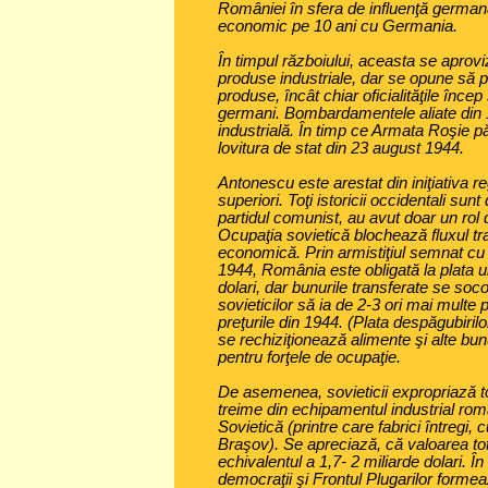
României în sfera de influenţă germa
economic pe 10 ani cu Germania.
În timpul războiului, aceasta se aprov
produse industriale, dar se opune să 
produse, încât chiar oficialităţile înce
germani. Bombardamentele aliate din 
industrială. În timp ce Armata Roşie p
lovitura de stat din 23 august 1944.
Antonescu este arestat din iniţiativa re
superiori. Toţi istoricii occidentali sun
partidul comunist, au avut doar un rol de 
Ocupaţia sovietică blochează fluxul tra
economică. Prin armistiţiul semnat cu
1944, România este obligată la plata u
dolari, dar bunurile transferate se soc
sovieticilor să ia de 2-3 ori mai multe 
preţurile din 1944. (Plata despăgubirilo
se rechiziţionează alimente şi alte bun
pentru forţele de ocupaţie.
De asemenea, sovieticii expropriază t
treime din echipamentul industrial ro
Sovietică (printre care fabrici întregi,
Braşov). Se apreciază, că valoarea tota
echivalentul a 1,7- 2 miliarde dolari. Î
democraţii şi Frontul Plugarilor form