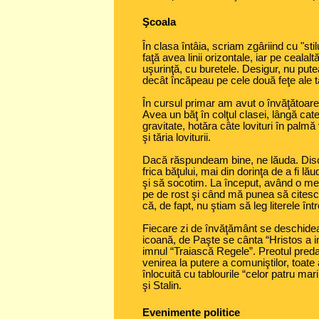
Şcoala
În clasa întâia, scriam zgâriind cu "stil
faţă avea linii orizontale, iar pe cealal
uşurinţă, cu buretele. Desigur, nu pu
decât încăpeau pe cele două feţe ale tă
În cursul primar am avut o învăţătoar
Avea un băţ în colţul clasei, lângă cate
gravitate, hotăra câte lovituri în palm
şi tăria loviturii.
Dacă răspundeam bine, ne lăuda. Disci
frica băţului, mai din dorinţa de a fi lă
şi să socotim. La început, având o me
pe de rost şi când mă punea să citesc
că, de fapt, nu ştiam să leg literele într
Fiecare zi de învăţământ se deschidea 
icoană, de Paşte se cânta “Hristos a in
imnul “Traiască Regele”. Preotul preda 
venirea la putere a comuniştilor, toate 
înlocuită cu tablourile “celor patru mar
şi Stalin.
Evenimente politice