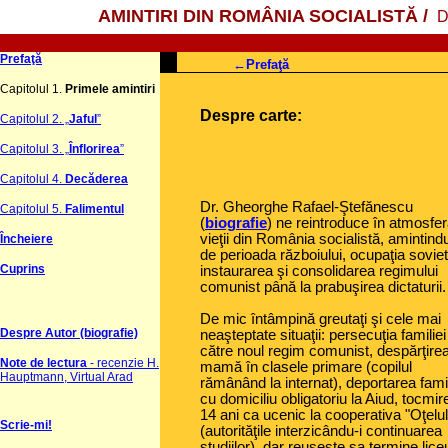
AMINTIRI
DIN ROMÂNIA SOCIALISTĂ /
D
Prefaţă
←
Prefaţă
Capitolul 1.
Primele amintiri
Despre carte:
Capitolul 2. „
Jaful
”
Capitolul 3. „
Înflorirea
”
Capitolul 4.
Decăderea
Dr. Gheorghe Rafael-Ştefănescu
Capitolul 5.
Falimentul
(
biografie
) ne reintroduce în atmosfe
vieţii din România socialistă, amintind
Încheiere
de perioada războiului, ocupaţia soviet
Cuprins
instaurarea şi consolidarea regimului
comunist până la prabuşirea dictaturii
De mic întâmpină greutaţi şi cele mai
Despre Autor (biografie)
neaşteptate situaţii: persecuţia familiei
către noul regim comunist, despărţire
Note de lectura
- recenzie H.
mamă în clasele primare (copilul
Hauptmann, Virtual Arad
rămânând la internat), deportarea famil
cu domiciliu obligatoriu la Aiud, tocmir
14 ani ca ucenic la cooperativa "Oţelul
Scrie-mi!
(autorităţile interzicându-i continuarea
studiilor), dar reuşeşte sa termine liceu