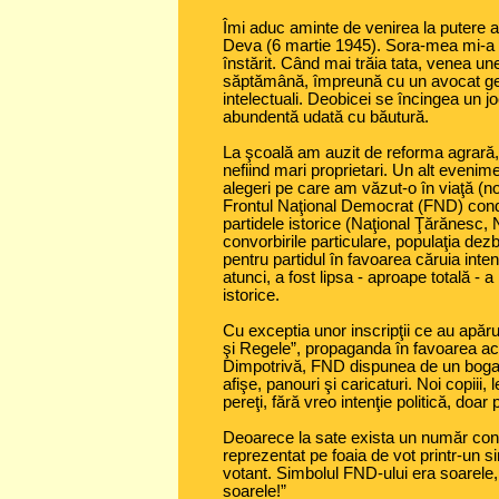
Îmi aduc aminte de venirea la putere a
Deva (6 martie 1945). Sora-mea mi-a 
înstărit. Când mai trăia tata, venea uneo
săptămână, împreună cu un avocat germ
intelectuali. Deobicei se încingea un j
abundentă udată cu băutură.
La şcoală am auzit de reforma agrară,
nefiind mari proprietari. Un alt eveni
alegeri pe care am văzut-o în viaţă (n
Frontul Naţional Democrat (FND) cond
partidele istorice (Naţional Ţărănesc, N
convorbirile particulare, populaţia de
pentru partidul în favoarea căruia int
atunci, a fost lipsa - aproape totală - 
istorice.
Cu exceptia unor inscripţii ce au apăru
şi Regele”, propaganda în favoarea ace
Dimpotrivă, FND dispunea de un bogat
afişe, panouri şi caricaturi. Noi copiii
pereţi, fără vreo intenţie politică, doar 
Deoarece la sate exista un număr consi
reprezentat pe foaia de vot printr-un s
votant. Simbolul FND-ului era soarele,
soarele!”