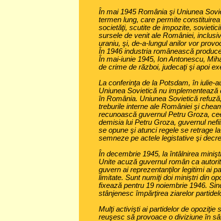
În mai 1945 România şi Uniunea Sov
termen lung, care permite constituirea 
societăţi, scutite de impozite, sovietici
sursele de venit ale României, inclusiv 
uraniu, şi, de-a-lungul anilor vor pro
În 1946 industria românească produce 
În mai-iunie 1945, Ion Antonescu, Miha
de crime de război, judecaţi şi apoi ex
La conferinţa de la Potsdam, în iulie-
Uniunea Sovietică nu implementează decl
în România. Uniunea Sovietică refuză
treburile interne ale României şi cheam
recunoască guvernul Petru Groza, cee
demisia lui Petru Groza, guvernul nefi
se opune şi atunci regele se retrage l
semneze pe actele legistative şi decr
În decembrie 1945, la întâlnirea minişt
Unite acuză guvernul român ca autorit
guvern ai reprezentanţilor legitimi ai pa
limitate. Sunt numiţi doi miniştri din opo
fixează pentru 19 noiembrie 1946. Sind
stânjenesc împărţirea ziarelor partidel
Mulţi activişti ai partidelor de opoziţie 
reuşesc să provoace o diviziune în sâ