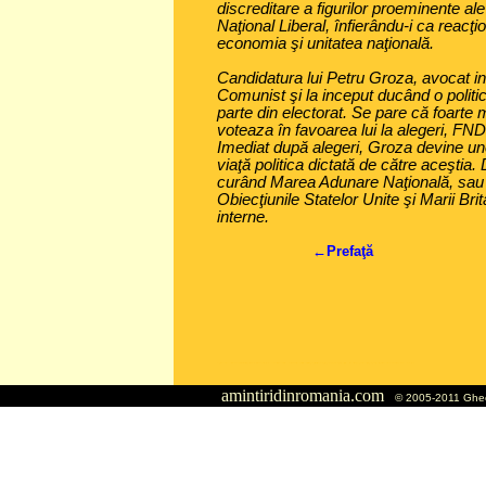
discreditare a figurilor proeminente ale
Naţional Liberal, înfierându-i ca reacţi
economia şi unitatea naţională.
Candidatura lui Petru Groza, avocat ins
Comunist şi la inceput ducând o politi
parte din electorat. Se pare că foarte mu
voteaza în favoarea lui la alegeri, FN
Imediat după alegeri, Groza devine une
viaţă politica dictată de către aceştia.
curând Marea Adunare Naţională, sau li
Obiecţiunile Statelor Unite şi Marii Bri
interne.
←Prefaţă
Analysis of Romania's communist past from the author's perspective. His life events are deeply intertwined with historical events and processes. Spiced with humor and narrative talent. Romania socialista comunism socialism faliment amintiri, Romania, socialist, socialista, romania socialista, socialistă ceausescu, gheorge rafael, stefanescu, rafael-stefanescu, autobiografie, geoagiu, aiud, deva, medic, doctor, igienist, bucuresti, pitesti, comunisti, comunist, faliment, propaganda, economie, capitalism, gheorgiu-dej, pauker, stalin, amintiridinromania.com epoca de aur amintiri din epoca de aur comunism pe burta goala
amintiridinromania.com
© 2005-2011 Gheo