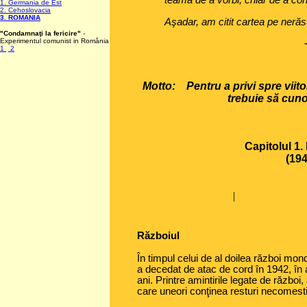
teama de a vorbi, chiar de a con
1. Germania de Est
2. Cehoslovacia
3. ROMANIA
Aşadar, am citit cartea pe nerăsu
"Condamnaţi la fericire"
-
Experimentul comunist in România
1
2
Google B 1
Google B 2
Scribd
Wikisource
Libris.ro
Motto: Pentru a privi spre viito
trebuie să cunoaştem
Capitolul 1.
(19
|
Războiul
În timpul celui de al doilea război mon
a decedat de atac de cord în 1942, în
ani. Printre amintirile legate de război
care uneori conţinea resturi necomestibi