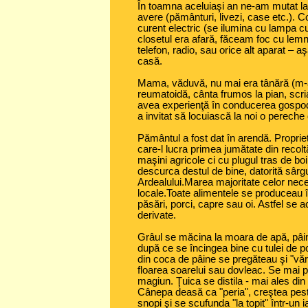
În toamna aceluiaşi an ne-am mutat la
avere (pământuri, livezi, case etc.). Co
curent electric (se ilumina cu lampa cu
closetul era afară, făceam foc cu lem
telefon, radio, sau orice alt aparat – 
casă.
Mama, văduvă, nu mai era tânără (m-a 
reumatoidă, cânta frumos la pian, scria
avea experienţă în conducerea gospodă
a invitat să locuiască la noi o pereche 
Pământul a fost dat în arendă. Proprie
care-l lucra primea jumătate din recolt
maşini agricole ci cu plugul tras de bo
descurca destul de bine, datorită sârgui
Ardealului.Marea majoritate celor nece
locale.Toate alimentele se produceau î
păsări, porci, capre sau oi. Astfel se 
derivate.
Grâul se măcina la moara de apă, pâine
după ce se încingea bine cu tulei de 
din coca de pâine se pregăteau şi "văr
floarea soarelui sau dovleac. Se mai p
magiun. Ţuica se distila - mai ales di
Cânepa deasă ca "peria", creştea peste
snopi şi se scufunda "la topit" într-un 