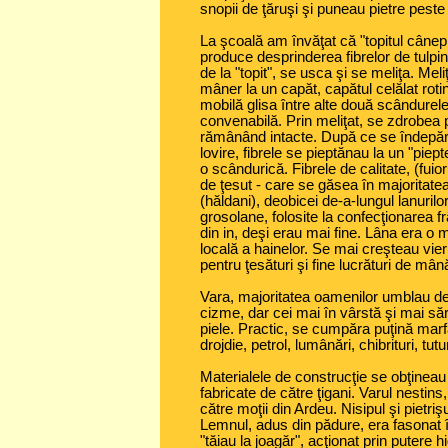
snopii de ţăruşi şi puneau pietre pest
La şcoală am învăţat că "topitul cânep
produce desprinderea fibrelor de tul
de la "topit", se usca şi se meliţa. Me
mâner la un capăt, capătul celălat roti
mobilă glisa între alte două scândurele,
convenabilă. Prin meliţat, se zdrobea p
rămânând intacte. După ce se îndepăr
lovire, fibrele se pieptănau la un "piept
o scândurică. Fibrele de calitate, (fuio
de ţesut - care se găsea în majoritate
(hăldani), deobicei de-a-lungul lanuril
grosolane, folosite la confecţionarea fr
din in, deşi erau mai fine. Lâna era o
locală a hainelor. Se mai creşteau vie
pentru ţesături şi fine lucrături de mân
Vara, majoritatea oamenilor umblau des
cizme, dar cei mai în vârstă şi mai săra
piele. Practic, se cumpăra puţină marfă
drojdie, petrol, lumânări, chibrituri, tut
Materialele de construcţie se obţineau 
fabricate de către ţigani. Varul nestins
către moţii din Ardeu. Nisipul şi pietr
Lemnul, adus din pădure, era fasonat în
"tăiau la joagăr", acţionat prin putere 