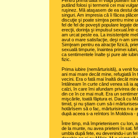
Pentru prima data în viaţă puteam să 
putând folosi şi termenii cei mai vulga
ruşinez. Mă ataşasem de ea destul de 
singuri. Am impresia că îi făcea plăce
discuţie şi poate simţea pentru mine u
fel de fel de poveşti populare legate 
erecţii, dorinţa şi impulsul sexual.Într
am urcat peste ea. La insistenţele me
avut o mare satisfacţie, deşi n-am simţi
Simţeam pentru ea atracţie fizică, prie
sexuală timpurie, înaintea primei iubir
ca sentimentele înalte şi pure ale iubiri
fizic.
Prima iubire (nemărturisită), a venit f
ani mai mare decât mine, refugiată în 
vecini. Era o fată mai înaltă decât mi
întâlneam în curte când venea să ia ap
calzi, în care îmi afundam privirea de 
din ce în ce mai mult. Era un sentiment
mişcările, toată făptura ei. Dacă cu 
timid, şi nu ştiam cum să-i mărturis
hotărîsem să o fac, mărturisirea n-a avu
după aceea s-a reîntors în Moldova - p
Între timp, mă împrietenisem cu Ion, aj
de la munte, nu avea prieteni în sat. 
umbla după fete, eu devenindu-i un fel