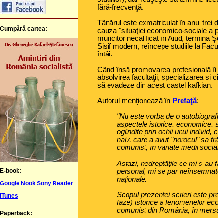
fără-frecvenţă.
Tânărul este exmatriculat în anul trei 
Cumpără cartea:
cauza "situaţiei economico-sociale a pă
muncitor necalificat în Aiud, termină 
Sisif modern, reîncepe studiile la Fac
întâi.
Când însă promovarea profesională îi 
absolvirea facultaţii, specializarea si c
să evadeze din acest castel kafkian.
Autorul menţionează în
Prefaţă
:
"Nu este vorba de o autobiograf
aspectele istorice, economice, so
oglindite prin ochii unui individ,
naiv, care a avut "norocul" sa t
comunist, în variate medii socia
Astazi, nedreptăţile ce mi s-au f
E-book:
personal, mi se par neînsemnate
naţionale.
Google
Nook
Sony Reader
Scopul prezentei scrieri este pr
iTunes
faze) istorice a fenomenelor ec
comunist din România, în mersul
Paperback: