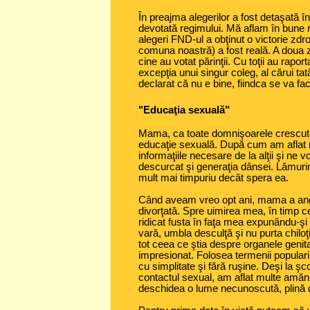
În preajma alegerilor a fost detaşată î
devotată regimului. Mă aflam în bune rela
alegeri FND-ul a obţinut o victorie zdro
comuna noastră) a fost reală. A doua z
cine au votat părinţii. Cu toţii au rapo
excepţia unui singur coleg, al cărui tat
declarat că nu e bine, fiindca se va fa
"Educaţia sexuală"
Mama, ca toate domnişoarele crescute l
educaţie sexuală. După cum am aflat m
informaţiile necesare de la alţii şi ne
descurcat şi generaţia dânsei. Lămurir
mult mai timpuriu decât spera ea.
Când aveam vreo opt ani, mama a anga
divorţată. Spre uimirea mea, în timp 
ridicat fusta în faţa mea expunându-şi t
vară, umbla desculţă şi nu purta chiloţ
tot ceea ce ştia despre organele genit
impresionat. Folosea termenii populari 
cu simplitate şi fără ruşine. Deşi la 
contactul sexual, am aflat multe amăn
deschidea o lume necunoscută, plină 