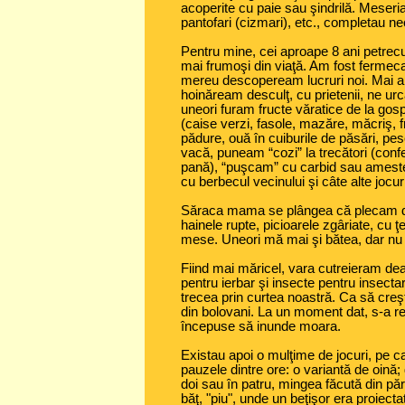
acoperite cu paie sau şindrilă. Meseriaşi
pantofari (cizmari), etc., completau nec
Pentru mine, cei aproape 8 ani petrecuţi 
mai frumoşi din viaţă. Am fost fermeca
mereu descopeream lucruri noi. Mai al
hoinăream desculţ, cu prietenii, ne urcam
uneori furam fructe văratice de la gos
(caise verzi, fasole, mazăre, măcriş, f
pădure, ouă în cuiburile de păsări, p
vacă, puneam “cozi” la trecători (confe
pană), “puşcam” cu carbid sau amestec
cu berbecul vecinului şi câte alte jocur
Săraca mama se plângea că plecam d
hainele rupte, picioarele zgâriate, cu 
mese. Uneori mă mai şi bătea, dar nu 
Fiind mai măricel, vara cutreieram deal
pentru ierbar şi insecte pentru insecta
trecea prin curtea noastră. Ca să creş
din bolovani. La un moment dat, s-a re
începuse să inunde moara.
Existau apoi o mulţime de jocuri, pe ca
pauzele dintre ore: o variantă de oină; 
doi sau în patru, mingea făcută din pă
băţ, "piu", unde un beţişor era proiectat