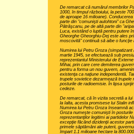
De remarcat că numărul membrilor Par
1000, în timpul războiului, la peste 700
de aproape 16 milioane). Conducerea P
parte din "comunişti autohtoni" ca Gh
Pătrăşcanu, pe de altă parte din "aripa
Luca, existând o luptă pentru putere înt
Gheorghe Gheorghiu-Dej este ales prim 
moscovită" continuă să aibe o funcţie
Numirea lui Petru Groza (simpatizant al
martie 1945, se efectuează sub presiun
reprezentantul Ministerului de Externe
Mihai, prin care cere demiterea guver
pentru a forma un nou guvern, ameninţ
existenţa ca naţiune independentă. Tanc
trupele sovietice dezarmează trupele 
posturile de radioemisie. În lipsa spriji
cedeze.
De remarcat, că în vizita secretă a lui 
la Ialta, acesta promisese lui Stalin i
Numirea lui Petru Groza înseamnă aca
Groza numeşte comunişti în posturile 
reprezentanţilor legitimi ai partidelor 
excepţie făcând dizidenţii acestor par
primele săptămâni ale puterii, guvern
împart 1.1 milioane hectare la 800.000 