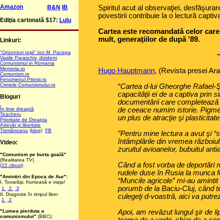
Amazon
B&N
IB
Spiritul acut al observaţiei, desfăşurar
povestirii contribuie la o lectură captiv
Ediţia cartonată $17:
Lulu
Cartea este recomandată celor care 
mult, generaţiilor de după '89.
Linkuri:
"Orizonturi roşii" Ion M. Pacepa
Vasile Paraschiv, dizident
Comunismul in Romania
Memoria.ro
Hugo Hauptmann
, (Revista presei A
Comunism.ro
Fenomenul Pitesti.ro
Crimele Comunismului.ro
“
Cartea d-lui Gheorghe Rafael-Şt
capacităţii ei de a captiva prin sin
Bloguri
documentării care completează flu
În linie dreaptă
de ceeace numim istorie. Pigme
Teacheru
un plus de atracţie şi plasticitate
Prioritate de Dreapta
Adevăr şi libertate
Tismăneanu
(blog)
FB
”Pentru mine lectura a avut şi “
întâmplările din vremea războiul
Video:
zuruitul avioanelor, bubuitul anti
"Comunism pe burta goală"
(Realitatea TV)
Când a fost vorba de deportări m
(22 clipuri)
rudele duse în Rusia la munca fo
"Amintiri din Epoca de Aur":
“Muncile agricole” mi-au amintit
I. Tovarăşi, frumoasă e viaţa!
porumb de la Baciu-Cluj, când te
1
2
3
II. Dragoste în timpul liber
culegeţi d-voastră, aici va putrez
1
2
"Lumea pierduta a
Apoi, am revăzut lungul şir de lip
comunismului"
(BBC)
: