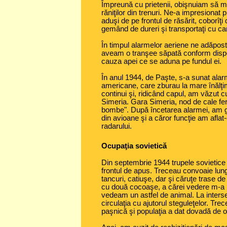
Împreună cu prietenii, obişnuiam să
răniţilor din trenuri. Ne-a impresionat 
aduşi de pe frontul de răsărit, coborîţi di
gemând de dureri şi transportaţi cu ca
În timpul alarmelor aeriene ne adăpo
aveam o tranşee săpată conform dispozi
cauza apei ce se aduna pe fundul ei.
În anul 1944, de Paşte, s-a sunat ala
americane, care zburau la mare înălţi
continui şi, ridicând capul, am văzut 
Simeria. Gara Simeria, nod de cale fer
bombe". După încetarea alarmei, am gă
din avioane şi a căror funcţie am aflat
radarului.
Ocupaţia sovietică
Din septembrie 1944 trupele sovietice
frontul de apus. Treceau convoaie lun
tancuri, catiuşe, dar şi căruţe trase de
cu două cocoaşe, a cărei vedere m-a 
vedeam un astfel de animal. La intersec
circulaţia cu ajutorul steguleţelor. Trec
paşnică şi populaţia a dat dovadă de o 