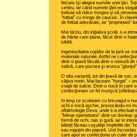
fiecare îşi alegea numele unei ţări. Toţ
centru, iar când numele ţării era striga
trebuia să ridice mingea şi să nimerea
"fotbal" cu minge de cauciuc. În clase
de fotbal adevărate, iar "proprietarii" l
Mai târziu, din iniţiativa şcolii, s-a in
de hârtie care plana, făcut dintr-o foa
iubită.
Ingeniozitatea copiilor de la ţară se ma
materiale naturale. Astfel ne confecţ
dintr-o ţeavă făcută dintr-o ramură de 
salivă, care pocnea şi arunca "glonţul" 
O alta variantă, tot din ţeavă de soc,
câţiva metri. Mai faceam "hurgoi" – un 
coajă de salcie. Dintr-o nucă în care 
confecţionam un fel morişcă (sfârleaz
In timp ce scobeam cu briceagul o nuc
ochi o mică aşchie, provocându-mi mar
oftalmologie Deva, unde s-a efectuat 
"felinar-sperietoare" dintr-un dovleac go
formă de ochi, nas şi gură, iar în int
băieţii făceau coşuleţe împletite din "
sau rogojini din papură. Unii încrustau
care apoi se confecţiona un cuier de p