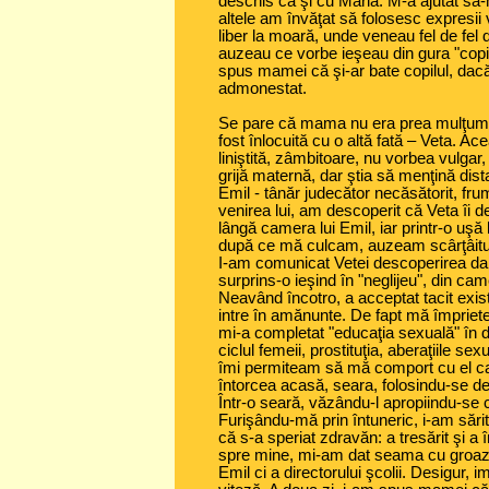
deschis ca şi cu Măria. M-a ajutat să-
altele am învăţat să folosesc expresii 
liber la moară, unde veneau fel de fe
auzeau ce vorbe ieşeau din gura "copil
spus mamei că şi-ar bate copilul, dacă
admonestat.
Se pare că mama nu era prea mulţumit
fost înlocuită cu o altă fată – Veta. Ac
liniştită, zâmbitoare, nu vorbea vulgar
grijă maternă, dar ştia să menţină dis
Emil - tânăr judecător necăsătorit, fr
venirea lui, am descoperit că Veta îi
lângă camera lui Emil, iar printr-o uşă
după ce mă culcam, auzeam scârţâituri
I-am comunicat Vetei descoperirea dar
surprins-o ieşind în "neglijeu", din came
Neavând încotro, a acceptat tacit exist
intre în amănunte. De fapt mă împriet
mi-a completat "educaţia sexuală" în 
ciclul femeii, prostituţia, aberaţiile se
îmi permiteam să mă comport cu el ca
întorcea acasă, seara, folosindu-se de 
Într-o seară, văzându-l apropiindu-se c
Furişându-mă prin întuneric, i-am sărit
că s-a speriat zdravăn: a tresărit şi a
spre mine, mi-am dat seama cu groază,
Emil ci a directorului şcolii. Desigur