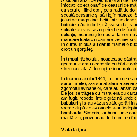
Apoi, am auzit de rechiziţionări de maş
înfocat “colecţionar” de ceasuri de mâ
cu soţul ei, fiind opriţi pe stradă de do
scoată ceasurile şi să i le înmâneze. S
jafuri de magazine, beţii. Într-un depo
butoaie, găurindu-le, câţiva soldaţi s-au
soldate au sustras o pereche de panto
soldaţii, încartiruiţi temporar la noi, nu
mâncare luată din cămara vecinei şi cu
în curte. În plus au dăruit mamei o bu
croit un şorţuleţ.
În timpul războiului, noaptea se păstra 
geamurile erau acoperite cu hârtie col
strecoare afară. În nopţile înnourate e
În toamna anului 1944, în timp ce eram î
surorii mele), s-a sunat alarma aeria
zgomotul avioanelor, care au lansat b
De jos se trăgea cu mitraliera cu cartu
am fugit, repede, într-o grădină unde er
bubuituri şi s-au văzut străfulgerări în
vreme după ce avioanele s-au îndepărt
bombardat Simeria, iar bubuiturile car
mai târziu, proveneau de la un tren încă
Viaţa la ţară